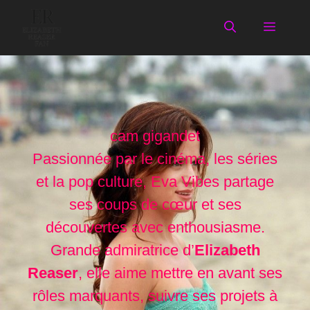
Aller
au
Menu
contenu
cam gigandet
Passionnée par le cinéma, les séries
et la pop culture, Eva Vibes partage
ses coups de cœur et ses
découvertes avec enthousiasme.
Grande admiratrice d’
Elizabeth
Reaser
, elle aime mettre en avant ses
rôles marquants, suivre ses projets à