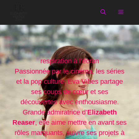
Aller
au
Menu
contenu
respiration à l’écran
Passionnée par le cinéma, les séries
et la pop culture, Eva Vibes partage
ses coups de cœur et ses
découvertes avec enthousiasme.
Grande admiratrice d’
Elizabeth
Reaser
, elle aime mettre en avant ses
rôles marquants, suivre ses projets à