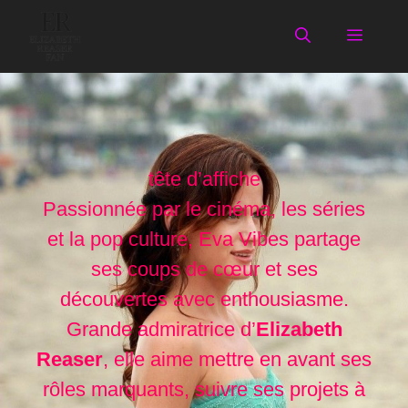
Aller
au
Menu
contenu
tête d’affiche
Passionnée par le cinéma, les séries
et la pop culture, Eva Vibes partage
ses coups de cœur et ses
découvertes avec enthousiasme.
Grande admiratrice d’
Elizabeth
Reaser
, elle aime mettre en avant ses
rôles marquants, suivre ses projets à