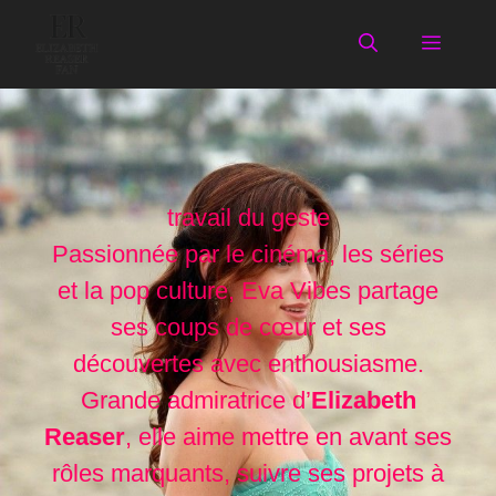
Aller
au
Menu
contenu
travail du geste
Passionnée par le cinéma, les séries
et la pop culture, Eva Vibes partage
ses coups de cœur et ses
découvertes avec enthousiasme.
Grande admiratrice d’
Elizabeth
Reaser
, elle aime mettre en avant ses
rôles marquants, suivre ses projets à