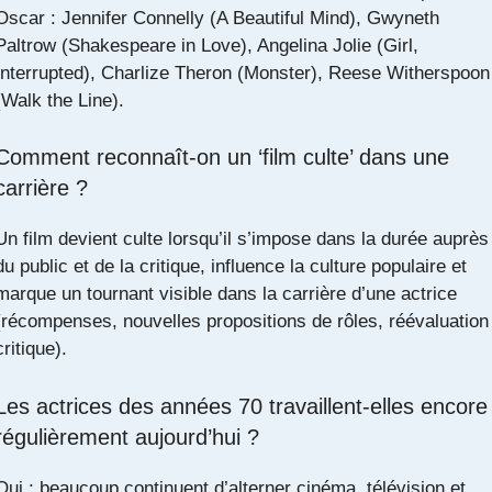
Oscar : Jennifer Connelly (A Beautiful Mind), Gwyneth
Paltrow (Shakespeare in Love), Angelina Jolie (Girl,
Interrupted), Charlize Theron (Monster), Reese Witherspoon
(Walk the Line).
Comment reconnaît-on un ‘film culte’ dans une
carrière ?
Un film devient culte lorsqu’il s’impose dans la durée auprès
du public et de la critique, influence la culture populaire et
marque un tournant visible dans la carrière d’une actrice
(récompenses, nouvelles propositions de rôles, réévaluation
critique).
Les actrices des années 70 travaillent-elles encore
régulièrement aujourd’hui ?
Oui : beaucoup continuent d’alterner cinéma, télévision et