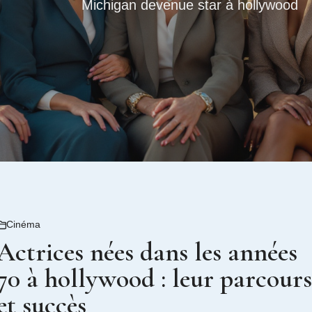
Michigan devenue star à hollywood
Cinéma
Actrices nées dans les années
70 à hollywood : leur parcours
et succès