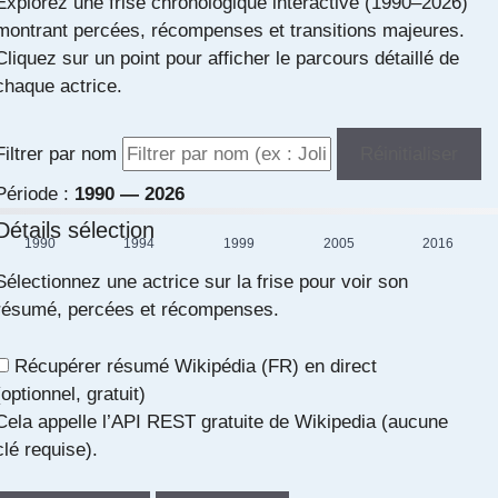
Explorez une frise chronologique interactive (1990–2026)
montrant percées, récompenses et transitions majeures.
Cliquez sur un point pour afficher le parcours détaillé de
chaque actrice.
Filtrer par nom
Réinitialiser
Période :
1990 — 2026
Détails sélection
1990
1994
1999
2005
2016
Sélectionnez une actrice sur la frise pour voir son
résumé, percées et récompenses.
Récupérer résumé Wikipédia (FR) en direct
(optionnel, gratuit)
Cela appelle l’API REST gratuite de Wikipedia (aucune
clé requise).