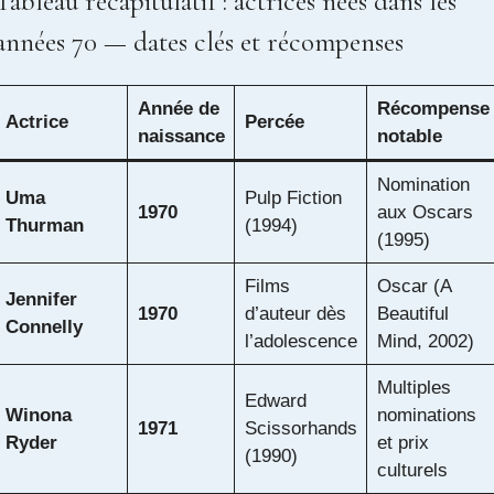
Tableau récapitulatif : actrices nées dans les
années 70 — dates clés et récompenses
Année de
Récompense
Actrice
Percée
naissance
notable
Nomination
Uma
Pulp Fiction
1970
aux Oscars
Thurman
(1994)
(1995)
Films
Oscar (A
Jennifer
1970
d’auteur dès
Beautiful
Connelly
l’adolescence
Mind, 2002)
Multiples
Edward
Winona
nominations
1971
Scissorhands
Ryder
et prix
(1990)
culturels