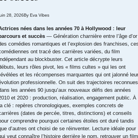
juin 28, 2026
By
Eva Vibes
Actrices nées dans les années 70 à Hollywood : leur
parcours et succès
— Génération charnière entre l’âge d’or
des comédies romantiques et l’explosion des franchises, ce
comédiennes ont tracé des carrières variées, du film
indépendant au blockbuster. Cet article décrypte leurs
débuts, leurs rôles pivot, les « films cultes » qui les ont
révélées et les récompenses marquantes qui ont jalonné leu
évolution professionnelle. On suit des trajectoires reconnues
dans les années 90 jusqu’aux nouveaux défis des années
2010 et 2020 : production, réalisation, engagement public. À
la clé : repères chronologiques, exemples concrets de
carrières (dates de percée, titres, distinctions) et conseils
pour comprendre pourquoi certaines étoiles ont duré tandis
que d’autres ont choisi de se réinventer. Lecture idéale pour
qui veut connaître l’histoire derrière le nom, retrouver un film