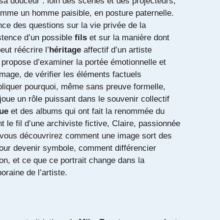
 sa douceur : loin des scènes et des projecteurs,
comme un homme paisible, en posture paternelle.
ce des questions sur la vie privée de la
istence d’un possible
fils
et sur la manière dont
ut réécrire l’
héritage
affectif d’un artiste
e propose d’examiner la portée émotionnelle et
image, de vérifier les éléments factuels
xpliquer pourquoi, même sans preuve formelle,
joue un rôle puissant dans le souvenir collectif
ue
et des albums qui ont fait la renommée du
 le fil d’une archiviste fictive, Claire, passionnée
 vous découvrirez comment une image sort des
pour devenir symbole, comment différencier
on, et ce que ce portrait change dans la
raine de l’artiste.