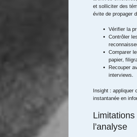
et solliciter des t
évite de propager 
Vérifier la 
Contrôler les
reconnaissen
Comparer les
papier, filig
Recouper av
interviews.
Insight : appliquer
instantanée en infor
Limitations
l’analyse