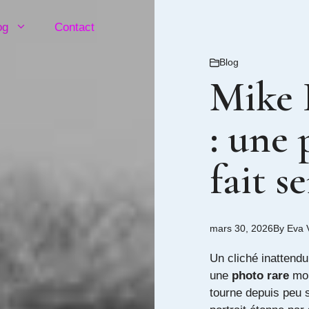
og
Contact
Blog
Mike B
: une 
fait s
mars 30, 2026
By
Eva 
Un cliché inattendu
une
photo rare
mon
tourne depuis peu s