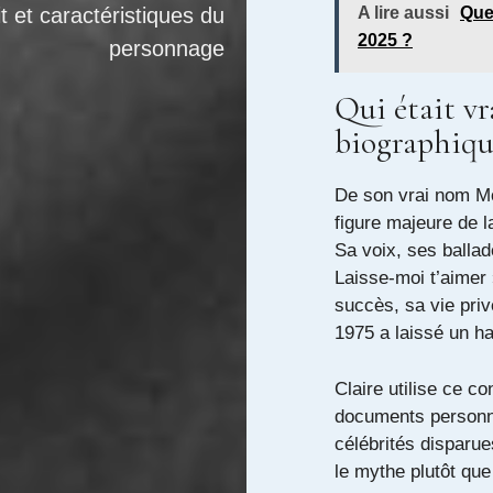
it et caractéristiques du
A lire aussi
Quel
2025 ?
personnage
Qui était v
biographiqu
De son vrai nom Mo
figure majeure de 
Sa voix, ses balla
Laisse‑moi t’aimer
succès, sa vie privé
1975 a laissé un h
Claire utilise ce c
documents personne
célébrités disparue
le mythe plutôt que