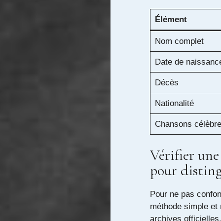
Élément
Nom complet
Date de naissanc
Décès
Nationalité
Chansons célèbr
Vérifier un
pour disting
Pour ne pas confond
méthode simple et r
archives officiell