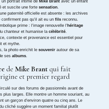
 un portrait intime de
Mike Brant
avec un enfant
é et suscite une forte
sensation
.
une paternité officielle est absente : les archives
e confirment pas qu’il ait eu un
fils
reconnu.
mbolique prime : l’image renouvelle l’
héritage
du chanteur et humanise la
célébrité
.
rce, contexte et provenance est essentiel pour
it et mythe.
s, la photo enrichit le
souvenir
autour de sa
de ses
albums
.
re
de
Mike Brant
qui fait
origine et premier regard
circulé sur des forums de passionnés avant de
s plus larges. Elle montre un homme souriant, au
nt un garçon d’environ quatre ou cinq ans. Le
du cliché suggère un moment familial plutôt