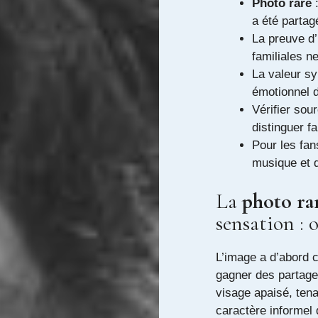
Photo rare
:
a été partag
La preuve d’
familiales n
La valeur sy
émotionnel 
Vérifier sou
distinguer fa
Pour les fan
musique et 
La
photo ra
sensation : 
L’image a d’abord 
gagner des partage
visage apaisé, tena
caractère informel 