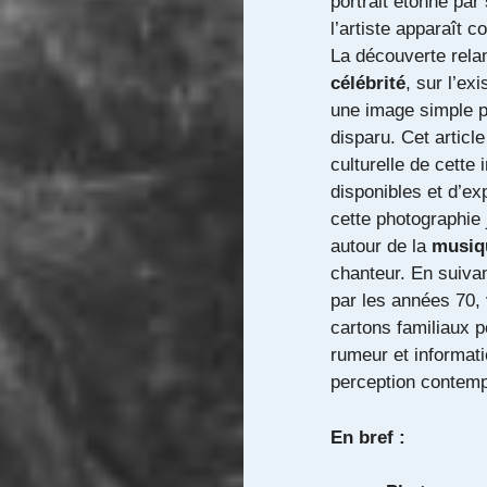
portrait étonne par
l’artiste apparaît 
La découverte relan
célébrité
, sur l’ex
une image simple pe
disparu. Cet articl
culturelle de cette 
disponibles et d’e
cette photographie 
autour de la
musiq
chanteur. En suivant
par les années 70,
cartons familiaux 
rumeur et informati
perception contempo
En bref :