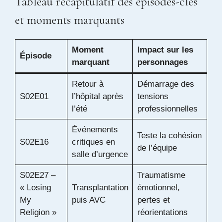
Tableau récapitulatif des épisodes-clés
et moments marquants
Moment
Impact sur les
Épisode
marquant
personnages
Retour à
Démarrage des
S02E01
l’hôpital après
tensions
l’été
professionnelles
Événements
Teste la cohésion
S02E16
critiques en
de l’équipe
salle d’urgence
S02E27 –
Traumatisme
« Losing
Transplantation
émotionnel,
My
puis AVC
pertes et
Religion »
réorientations