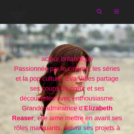
Aller
au
Menu
contenu
acteur britannique
Passionnée par le cinéma, les séries
et la pop culture, Eva Vibes partage
ses coups de cœur et ses
découvertes avec enthousiasme.
Grande admiratrice d’
Elizabeth
Reaser
, elle aime mettre en avant ses
rôles marquants, suivre ses projets à