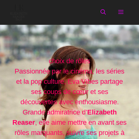
Aller
au
Menu
contenu
choix de rôles
Passionnée par le cinéma, les séries
et la pop culture, Eva Vibes partage
ses coups de cœur et ses
découvertes avec enthousiasme.
Grande admiratrice d’
Elizabeth
Reaser
, elle aime mettre en avant ses
rôles marquants, suivre ses projets à