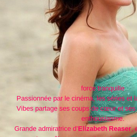
force tranquille
Passionnée par le cinéma, les séries et l
Vibes partage ses coups de cœur et ses
enthousiasme.
Grande admiratrice d’
Elizabeth Reaser
, 