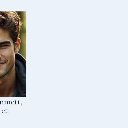
Emmett,
 et