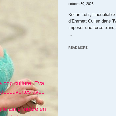
octobre 30, 2025
Kellan Lutz, l’inoubliabl
d’Emmett Cullen dans Twi
imposer une force tranqu
...
READ MORE
a pop culture, Eva
 découvertes avec
elle aime mettre en