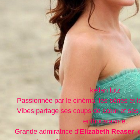
kellan lutz
Passionnée par le cinéma, les séries et l
Vibes partage ses coups de cœur et ses
enthousiasme.
Grande admiratrice d’
Elizabeth Reaser
, 