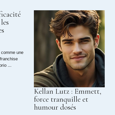
ficacité
les
es
sé comme une
franchise
rio ...
Kellan Lutz : Emmett,
force tranquille et
humour dosés