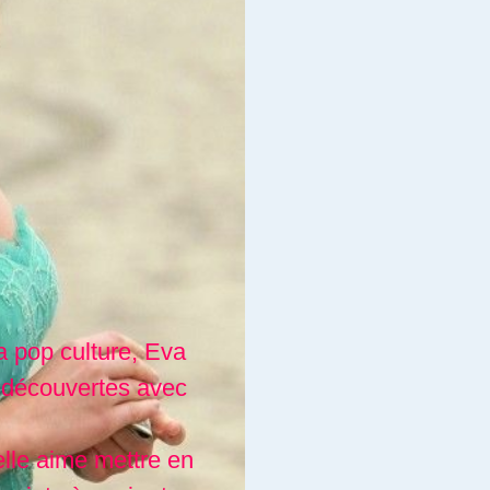
a pop culture, Eva
 découvertes avec
elle aime mettre en