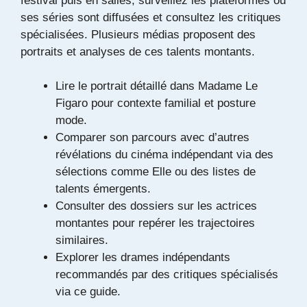
festival puis en salles, surveillez les plateformes où
Nomination aux Actor Awards pour une
ses séries sont diffusées et consultez les critiques
performance acclam&eacute;e par la critique
spécialisées. Plusieurs médias proposent des
ind&eacute;pendante.
portraits et analyses de ces talents montants.
&Agrave; suivre
Tournages et festivals &agrave; venir
Lire le portrait détaillé dans
Madame Le
Figaro
pour contexte familial et posture
Tournages
Festivals
mode.
Comparer son parcours avec d’autres
D&eacute;tails
révélations du cinéma indépendant via des
Projets en pr&eacute;paration et
sélections comme
Elle
ou des listes de
pr&eacute;sence pr&eacute;vue dans
talents émergents.
plusieurs festivals ind&eacute;pendants :
Consulter des dossiers sur les
actrices
&agrave; surveiller pour de nouvelles
montantes
pour repérer les trajectoires
r&eacute;v&eacute;lations.
similaires.
Explorer les drames indépendants
Élément sélectionné :
2017 &mdash;
recommandés par des critiques spécialisés
R&eacute;v&eacute;lation dans Nashville
via
ce guide
.