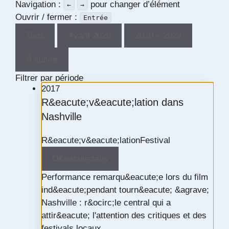
Navigation :
pour changer d’élément
←
→
Ouvrir / fermer :
Entrée
Tous
Avant 2020
2020 – 2029
À suivre
Filtrer par période
2017
R&eacute;v&eacute;lation dans
Nashville
R&eacute;v&eacute;lation
Festival
D&eacute;tails
Performance remarqu&eacute;e lors du film
ind&eacute;pendant tourn&eacute; &agrave;
Nashville : r&ocirc;le central qui a
attir&eacute; l'attention des critiques et des
festivals locaux.