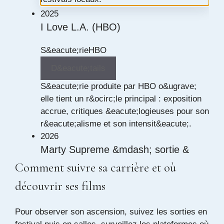
2025
I Love L.A. (HBO)
S&eacute;rie
HBO
D&eacute;tails
S&eacute;rie produite par HBO o&ugrave;
elle tient un r&ocirc;le principal : exposition
accrue, critiques &eacute;logieuses pour son
r&eacute;alisme et son intensit&eacute;.
2026
Marty Supreme &mdash; sortie &
nomination
Comment suivre sa carrière et où
découvrir ses films
Cin&eacute;ma
Nomination
D&eacute;tails
Pour observer son ascension, suivez les sorties en
Sortie en salles du film 'Marty Supreme'.