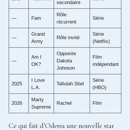
secondaire
Rôle
—
Fam
Série
récurrent
Grand
Série
—
Rôle invité
Army
(Netflix)
Opposite
Am I
Film
—
Dakota
OK?
indépendant
Johnson
I Love
Série
2025
Tallulah Stiel
L.A.
(HBO)
Marty
2026
Rachel
Film
Supreme
Ce qui fait d’Odessa une nouvelle star