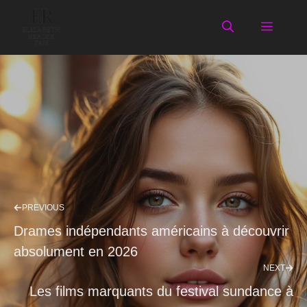
Aller
au
Menu
contenu
PREVIOUS
Drames indépendants américains à découvrir
absolument en 2026
NEXT
Les films marquants du festival sundance à