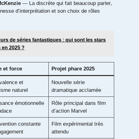
McKenzie
— La discrète qui fait beaucoup parler,
inesse d’interprétation et son choix de rôles
urs de séries fantastiques : qui sont les stars
 en 2025 ?
e et force
Projet phare 2025
valence et
Nouvelle série
isme naturel
dramatique acclamée
sance émotionnelle
Rôle principal dans film
udace
d’action Marvel
vention constante
Film expérimental très
ngagement
attendu