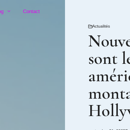
og
Contact
Actualités
Nouvel
sont l
améri
monta
Holly