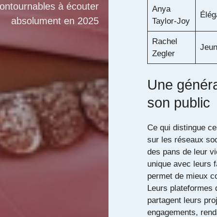
contournables à écouter
Anya
Élég
absolument en 2025
Taylor-Joy
Rachel
Jeun
Zegler
Une généra
son public
Ce qui distingue ce
sur les réseaux soc
des pans de leur vie
unique avec leurs f
permet de mieux com
Leurs plateformes 
partagent leurs pro
engagements, rendan