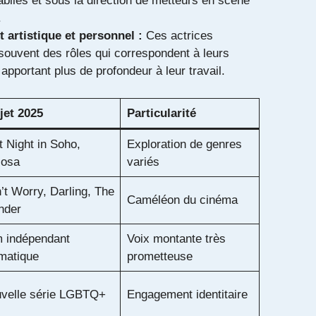
ablies et sous la direction de metteurs en scène
.
artistique et personnel :
Ces actrices
souvent des rôles qui correspondent à leurs
 apportant plus de profondeur à leur travail.
jet 2025
Particularité
t Night in Soho,
Exploration de genres
iosa
variés
’t Worry, Darling, The
Caméléon du cinéma
nder
m indépendant
Voix montante très
matique
prometteuse
velle série LGBTQ+
Engagement identitaire