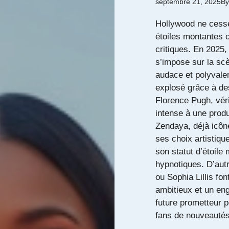
septembre 21, 2025
B
Hollywood ne cesse
étoiles montantes c
critiques. En 2025,
s’impose sur la scè
audace et polyvale
explosé grâce à de
Florence Pugh, vér
intense à une produ
Zendaya, déjà icône
ses choix artistiq
son statut d’étoil
hypnotiques. D’au
ou Sophia Lillis fo
ambitieux et un en
future prometteur p
fans de nouveautés 