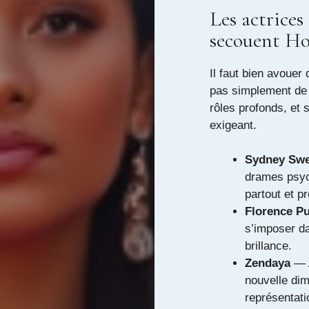
Les actrice
secouent Ho
Il faut bien avouer 
pas simplement de l
rôles profonds, et 
exigeant.
Sydney Sw
drames psyc
partout et p
Florence P
s’imposer da
brillance.
Zendaya
— A
nouvelle dim
représentati