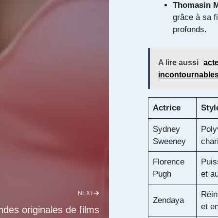
Thomasin 
grâce à sa f
profonds.
A lire aussi
acte
incontournables
Actrice
Styl
Sydney
Poly
Sweeney
char
Florence
Puis
Pugh
et a
NEXT
Réin
Zendaya
et e
des originales de films