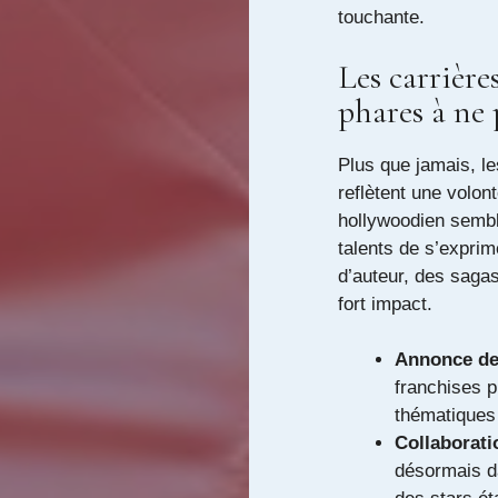
touchante.
Les carrière
phares à ne
Plus que jamais, le
reflètent une volon
hollywoodien sembl
talents de s’exprim
d’auteur, des saga
fort impact.
Annonce de 
franchises p
thématiques 
Collaborati
désormais da