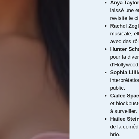
Anya Taylo
laissé une e
revisite le 
Rachel Zegl
musicale, el
avec des rôl
Hunter Sch
pour la dive
d’Hollywood
Sophia Lilli
interprétati
public.
Cailee Spa
et blockbust
à surveiller.
Hailee Stei
de la coméd
brio.