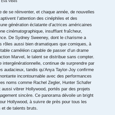
y
Eva Vibes
 de se réinventer, et chaque année, de nouvelles
aptivent l’attention des cinéphiles et des
 une génération éclatante d’actrices américaines
ne cinématographique, insufflant fraîcheur,
nce. De Sydney Sweeney, dont le charisme a
s rôles aussi bien dramatiques que comiques, à
itable caméléon capable de passer d’un drame
ction Marvel, le talent se distribue sans compter.
 intergénérationnelle, continue de surprendre par
ues audacieux, tandis qu’Anya Taylor-Joy confirme
e montante incontournable avec des performances
tres noms comme Rachel Zegler, Hunter Schafer
nt aussi vibrer Hollywood, portés par des projets
gagement sincère. Ce panorama dévoile un bright
our Hollywood, à suivre de près pour tous les
et de talents bruts.